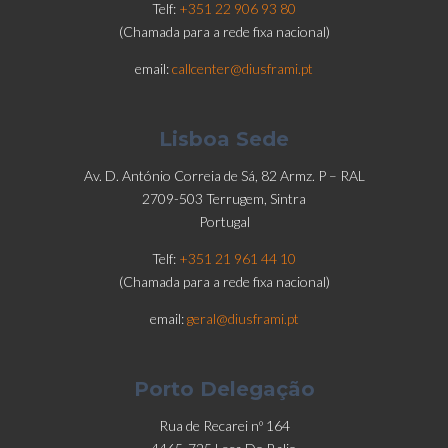
Telf:
+351 22 906 93 80
(Chamada para a rede fixa nacional)
email:
callcenter@diusframi.pt
Lisboa Sede
Av. D. António Correia de Sá, 82 Armz. P – RAL
2709-503 Terrugem, Sintra
Portugal
Telf:
+351 21 961 44 10
(Chamada para a rede fixa nacional)
email:
geral@diusframi.pt
Porto Delegação
Rua de Recarei nº 164