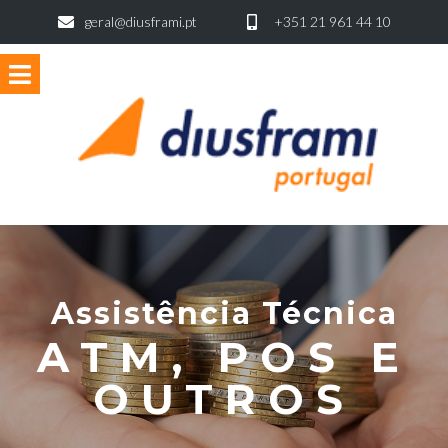
geral@diusframi.pt
+351 21 961 44 10
Assistência Técnica
ATM, POS E
OUTROS