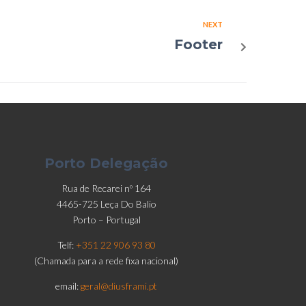
NEXT
Footer
Porto Delegação
Rua de Recarei nº 164
4465-725 Leça Do Balio
Porto – Portugal
Telf:
+351 22 906 93 80
(Chamada para a rede fixa nacional)
email:
geral@diusframi.pt