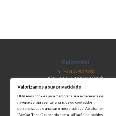
Callcenter
Telf:
+351 22 906 93 80
(Chamada para a rede fixa nacional)
Valorizamos a sua privacidade
email:
callcenter@diusframi.pt
Utilizamos cookies para melhorar a sua experiência de
navegação, apresentar anúncios ou conteúdos
personalizados e analisar o nosso tráfego. Ao clicar em
"Aceitar Todos", concorda com a utilização de cookies.