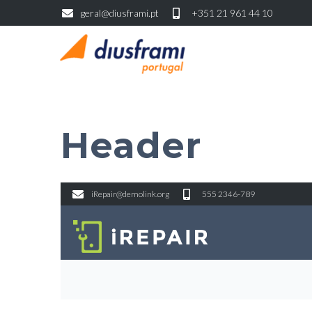
geral@diusframi.pt
+351 21 961 44 10
Header
iRepair@demolink.org
555 2346-789