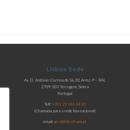
Lisboa Sede
Av. D. António Correia de Sá, 82 Armz. P – RAL
2709-503 Terrugem, Sintra
Portugal
Telf:
+351 21 961 44 10
(Chamada para a rede fixa nacional)
email:
geral@diusframi.pt